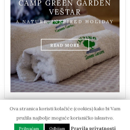
CAMP GREEN GARDEN
VEŠTAR
A NATURE-INSPIRED HOLIDAY
READ MORE
Ova stranica koristi kolačiće (cookies) kako bi Vam
pružila najbolje moguće korisničko iskustvo.
CAMP GREEN GARDEN VEŠTAR, 2019. SVA PRAVA
PRIDRŽANA
Pravila privatnosti
Prihvaćam
Odbijam